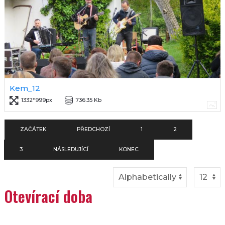
Kem_12
1332*999px
736.35 Kb
ZAČÁTEK
PŘEDCHOZÍ
1
2
3
NÁSLEDUJÍCÍ
KONEC
Otevírací doba