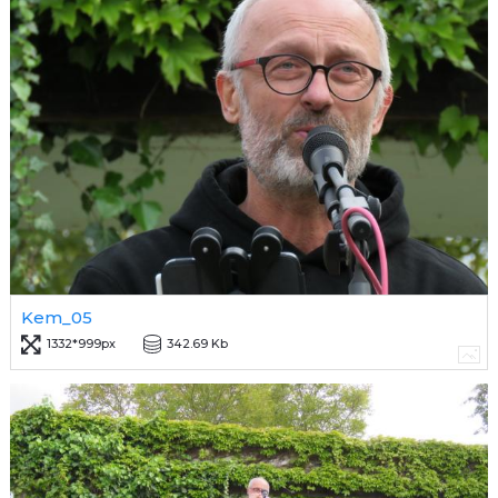
Kem_05
1332*999px
342.69 Kb