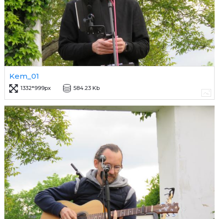
Kem_01
1332*999px
584.23 Kb