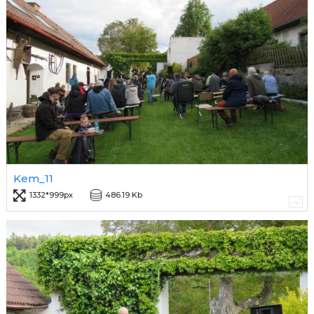
Kem_11
1332*999px
486.19 Kb