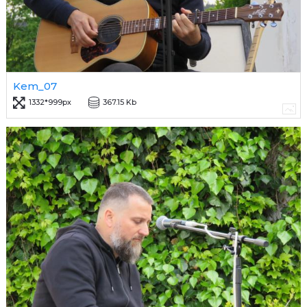
Kem_07
1332*999px
367.15 Kb