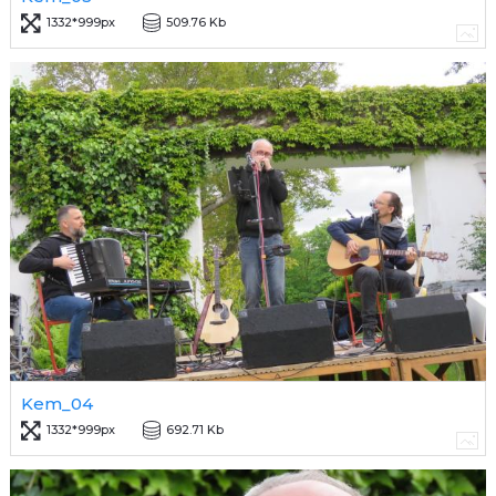
1332*999px
509.76 Kb
Kem_04
1332*999px
692.71 Kb