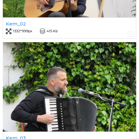
Kem_02
1332*999px
415 Kb
Kem_03