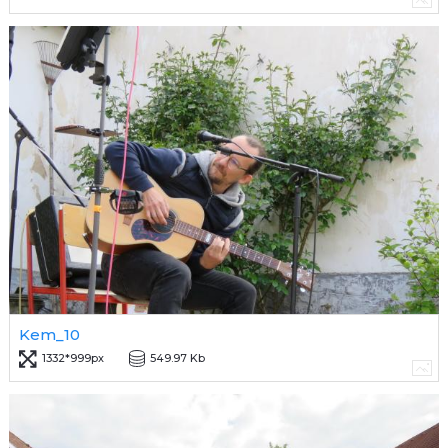
Kem_10
1332*999px
549.97 Kb