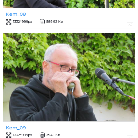
Kem_08
1332*999px
589.92 Kb
Kem_09
1332*999px
394.1 Kb