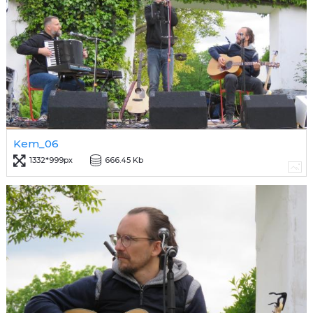
Kem_06
1332*999px
666.45 Kb